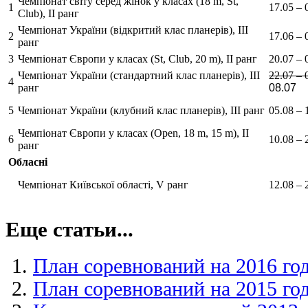
Чемпіонат світу серед жінок у класах (18 m, St,
1
17.05 – 
Club), II ранг
Чемпіонат України (відкритий клас планерів), III
2
17.06 – 
ранг
3
Чемпіонат Європи у класах (St, Club, 20 m), II ранг
20.07 – 
Чемпіонат України (стандартний клас планерів), III
22.07 – 
4
ранг
08.07
5
Чемпіонат України (клубний клас планерів), III ранг
05.08 – 
Чемпіонат Європи у класах (Open, 18 m, 15 m), II
6
10.08 – 
ранг
Обласні
Чемпіонат Київської області, V ранг
12.08 – 
Еще статьи...
План соревнований на 2016 го
План соревнований на 2015 го