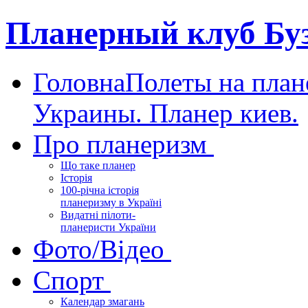
Планерный клуб Бу
Головна
Полеты на план
Украины. Планер киев.
Про планеризм
Що таке планер
Історія
100-річна історія
планеризму в Україні
Видатні пілоти-
планеристи України
Фото/Відео
Спорт
Календар змагань