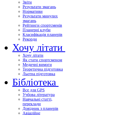
Звіти
Результати змагань
Нормативи
Результати минулих
змагань
Рейтинги спортсменів
Планерні клуби
Класифікація планерів
Рекорди
Хочу літати
Хочу літати
Як стати спортсменом
Медичні вимоги
Теоретична підготовка
Льотна підготовка
Бібліотека
Все для GPS
Учбова література
Навчальні статті,
переклади
Довідник з планерів
Авіаційне