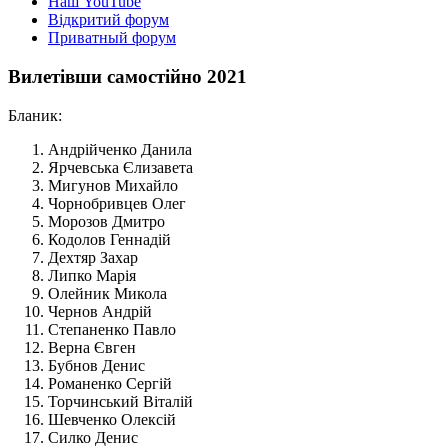
Наш YouTube
Відкритий форум
Приватный форум
Вилетівши самостійно 2021
Бланик:
Андрійченко Данила
Ярчевська Єлизавета
Мигунов Михайло
Чорнобривцев Олег
Морозов Дмитро
Кодолов Геннадій
Дехтяр Захар
Липко Марія
Олейник Микола
Чернов Андрій
Степаненко Павло
Верна Євген
Бубнов Денис
Романенко Сергій
Торчинський Віталій
Шевченко Олексій
Силко Денис