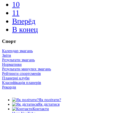
10
11
Вперёд
В конец
Спорт
Календар змагань
Звіти
Результати змагань
Нормативи
Результати минулих змагань
Рейтинги спортсменів
Планерні клуби
Класифікація планерів
Рекорди
Як політати?
Як дістатися
Контакти