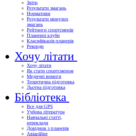
Звіти
Результати змагань
Нормативи
Результати минулих
змагань
Рейтинги спортсменів
Планерні клуби
Класифікація планерів
Рекорди
Хочу літати
Хочу літати
Як стати спортсменом
Медичні вимоги
Теоретична підготовка
Льотна підготовка
Бібліотека
Все для GPS
Учбова література
Навчальні статті,
переклади
Довідник з планерів
Авіаційне