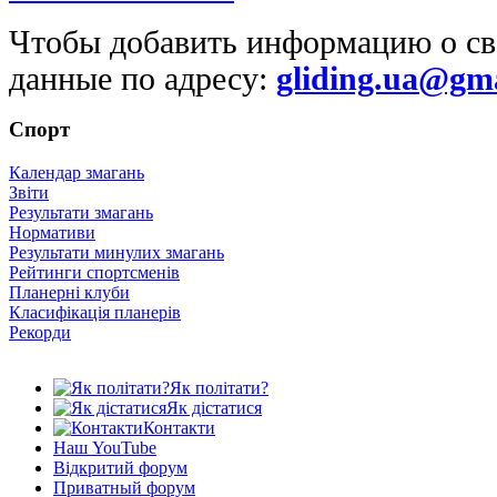
Чтобы добавить информацию о св
данные по адресу:
gliding.ua@gm
Спорт
Календар змагань
Звіти
Результати змагань
Нормативи
Результати минулих змагань
Рейтинги спортсменів
Планерні клуби
Класифікація планерів
Рекорди
Як політати?
Як дістатися
Контакти
Наш YouTube
Відкритий форум
Приватный форум