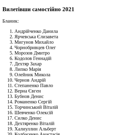
Вилетівши самостійно 2021
Бланик:
Андрійченко Данила
Ярчевська Єлизавета
Мигунов Михайло
Чорнобривцев Олег
Морозов Дмитро
Кодолов Геннадій
Дехтяр Захар
Липко Марія
Олейник Микола
Чернов Андрій
Степаненко Павло
Верна Євген
Бубнов Денис
Романенко Сергій
Торчинський Віталій
Шевченко Олексій
Силко Денис
Дехтяренко Віталій
Халиуллин Альберт
Колбасенко Анастасія