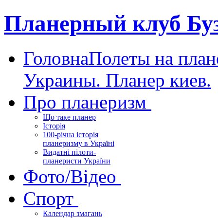
Планерный клуб Бу
Головна
Полеты на план
Украины. Планер киев.
Про планеризм
Що таке планер
Історія
100-річна історія
планеризму в Україні
Видатні пілоти-
планеристи України
Фото/Відео
Спорт
Календар змагань