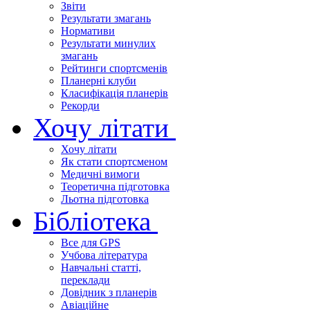
Звіти
Результати змагань
Нормативи
Результати минулих
змагань
Рейтинги спортсменів
Планерні клуби
Класифікація планерів
Рекорди
Хочу літати
Хочу літати
Як стати спортсменом
Медичні вимоги
Теоретична підготовка
Льотна підготовка
Бібліотека
Все для GPS
Учбова література
Навчальні статті,
переклади
Довідник з планерів
Авіаційне