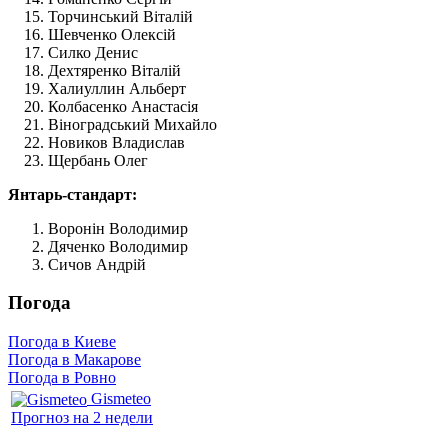
Торчинський Віталій
Шевченко Олексій
Силко Денис
Дехтяренко Віталій
Халиуллин Альберт
Колбасенко Анастасія
Віноградський Михайло
Новиков Владислав
Щербань Олег
Янтарь-стандарт:
Воронін Володимир
Дяченко Володимир
Сичов Андрій
Погода
Погода в Киеве
Погода в Макарове
Погода в Ровно
Gismeteo
Прогноз на 2 недели