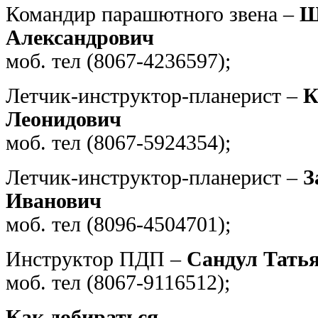
Командир парашютного звена –
Ш
Александрович
моб. тел (8067-4236597);
Летчик-инструктор-планерист –
К
Леонидович
моб. тел (8067-5924354);
Летчик-инструктор-планерист –
З
Иванович
моб. тел (8096-4504701);
Инструктор ПДП –
Сандул Тать
моб. тел (8067-9116512);
Как добираться