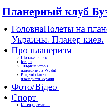
Планерный клуб Бу
Головна
Полеты на план
Украины. Планер киев.
Про планеризм
Що таке планер
Історія
100-річна історія
планеризму в Україні
Видатні пілоти-
планеристи України
Фото/Відео
Спорт
Календар змагань