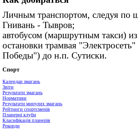
Личным транспортом, следуя по 
Гнивань - Тывров;
автобусом (маршрутным такси) и
остановки трамвая "Электросеть"
Победы") до н.п. Сутиски.
Спорт
Календар змагань
Звіти
Результати змагань
Нормативи
Результати минулих змагань
Рейтинги спортсменів
Планерні клуби
Класифікація планерів
Рекорди