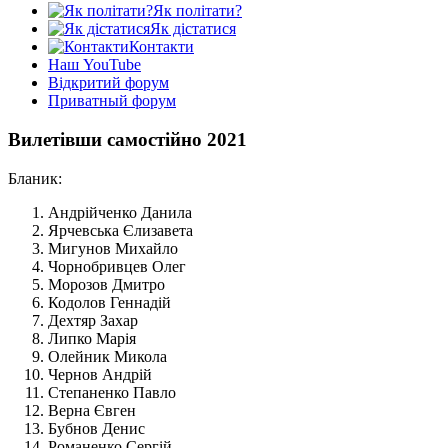
Як політати?
Як дістатися
Контакти
Наш YouTube
Відкритий форум
Приватный форум
Вилетівши самостійно 2021
Бланик:
Андрійченко Данила
Ярчевська Єлизавета
Мигунов Михайло
Чорнобривцев Олег
Морозов Дмитро
Кодолов Геннадій
Дехтяр Захар
Липко Марія
Олейник Микола
Чернов Андрій
Степаненко Павло
Верна Євген
Бубнов Денис
Романенко Сергій