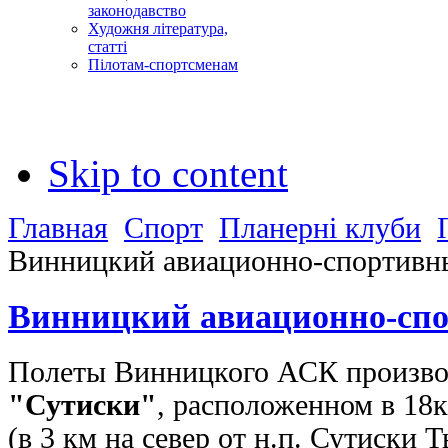
законодавство
Художня література,
статті
Пілотам-спортсменам
Skip to content
Главная
Спорт
Планерні клуби
Винницкий авиационно-спортивн
Винницкий авиационно-сп
Полеты Винницкого АСК производ
"Сутиски"
, расположенном в 18к
(в 3 км на север от н.п. Сутиски 