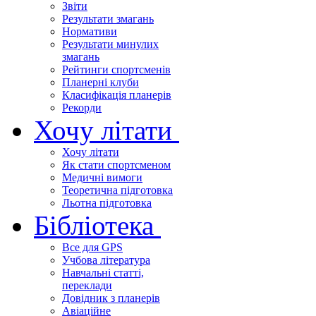
Звіти
Результати змагань
Нормативи
Результати минулих
змагань
Рейтинги спортсменів
Планерні клуби
Класифікація планерів
Рекорди
Хочу літати
Хочу літати
Як стати спортсменом
Медичні вимоги
Теоретична підготовка
Льотна підготовка
Бібліотека
Все для GPS
Учбова література
Навчальні статті,
переклади
Довідник з планерів
Авіаційне