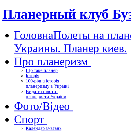
Планерный клуб Бу
Головна
Полеты на план
Украины. Планер киев.
Про планеризм
Що таке планер
Історія
100-річна історія
планеризму в Україні
Видатні пілоти-
планеристи України
Фото/Відео
Спорт
Календар змагань