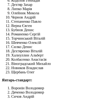
Кодолов Геннадій
Дехтяр Захар
Липко Марія
Олейник Микола
Чернов Андрій
Степаненко Павло
Верна Євген
Бубнов Денис
Романенко Сергій
Торчинський Віталій
Шевченко Олексій
Силко Денис
Дехтяренко Віталій
Халиуллин Альберт
Колбасенко Анастасія
Віноградський Михайло
Новиков Владислав
Щербань Олег
Янтарь-стандарт:
Воронін Володимир
Дяченко Володимир
Сичов Андрій