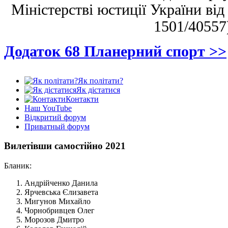
Міністерстві юстиції України від
1501/40557
Додаток 68 Планерний спорт >>
Як політати?
Як дістатися
Контакти
Наш YouTube
Відкритий форум
Приватный форум
Вилетівши самостійно 2021
Бланик:
Андрійченко Данила
Ярчевська Єлизавета
Мигунов Михайло
Чорнобривцев Олег
Морозов Дмитро