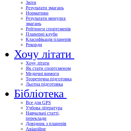
Звіти
Результати змагань
Нормативи
Результати минулих
змагань
Рейтинги спортсменів
Планерні клуби
Класифікація планерів
Рекорди
Хочу літати
Хочу літати
Як стати спортсменом
Медичні вимоги
Теоретична підготовка
Льотна підготовка
Бібліотека
Все для GPS
Учбова література
Навчальні статті,
переклади
Довідник з планерів
Авіаційне