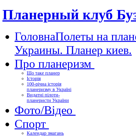
Планерный клуб Бу
Головна
Полеты на план
Украины. Планер киев.
Про планеризм
Що таке планер
Історія
100-річна історія
планеризму в Україні
Видатні пілоти-
планеристи України
Фото/Відео
Спорт
Календар змагань