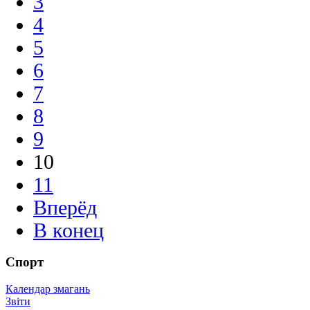
3
4
5
6
7
8
9
10
11
Вперёд
В конец
Спорт
Календар змагань
Звіти