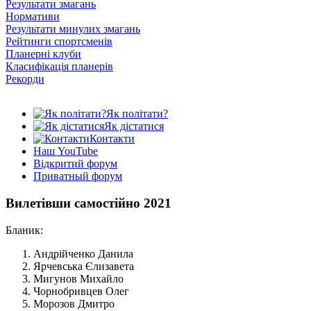
Результати змагань
Нормативи
Результати минулих змагань
Рейтинги спортсменів
Планерні клуби
Класифікація планерів
Рекорди
Як політати?
Як дістатися
Контакти
Наш YouTube
Відкритий форум
Приватный форум
Вилетівши самостійно 2021
Бланик:
Андрійченко Данила
Ярчевська Єлизавета
Мигунов Михайло
Чорнобривцев Олег
Морозов Дмитро