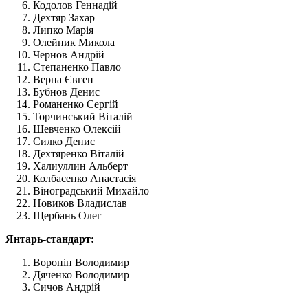
Кодолов Геннадій
Дехтяр Захар
Липко Марія
Олейник Микола
Чернов Андрій
Степаненко Павло
Верна Євген
Бубнов Денис
Романенко Сергій
Торчинський Віталій
Шевченко Олексій
Силко Денис
Дехтяренко Віталій
Халиуллин Альберт
Колбасенко Анастасія
Віноградський Михайло
Новиков Владислав
Щербань Олег
Янтарь-стандарт:
Воронін Володимир
Дяченко Володимир
Сичов Андрій