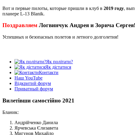
Вот и первые пилоты, которые пришли в клуб в
2019 году
, вы
планере L-13 Blanik.
Поздравляем
Логвинчук Андрея
и
Зорича Сергея
Успешных и безопасных полетов и летного долголетия!
Як політати?
Як дістатися
Контакти
Наш YouTube
Відкритий форум
Приватный форум
Вилетівши самостійно 2021
Бланик:
Андрійченко Данила
Ярчевська Єлизавета
Мигунов Михайло