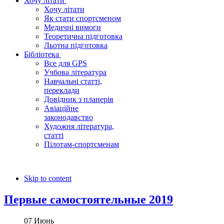
Хочу літати
Хочу літати
Як стати спортсменом
Медичні вимоги
Теоретична підготовка
Льотна підготовка
Бібліотека
Все для GPS
Учбова література
Навчальні статті,
переклади
Довідник з планерів
Авіаційне
законодавство
Художня література,
статті
Пілотам-спортсменам
Skip to content
Первые самостоятельные 2019
07
Июнь