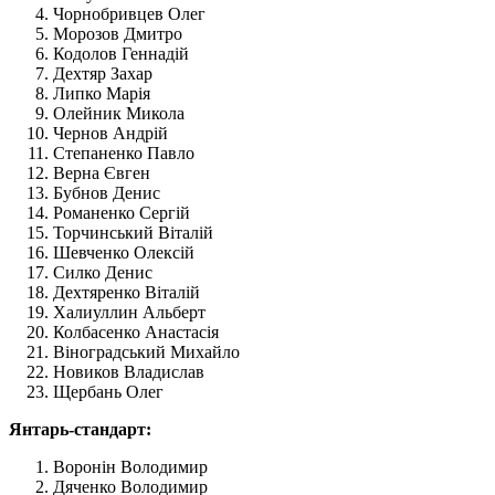
Чорнобривцев Олег
Морозов Дмитро
Кодолов Геннадій
Дехтяр Захар
Липко Марія
Олейник Микола
Чернов Андрій
Степаненко Павло
Верна Євген
Бубнов Денис
Романенко Сергій
Торчинський Віталій
Шевченко Олексій
Силко Денис
Дехтяренко Віталій
Халиуллин Альберт
Колбасенко Анастасія
Віноградський Михайло
Новиков Владислав
Щербань Олег
Янтарь-стандарт:
Воронін Володимир
Дяченко Володимир