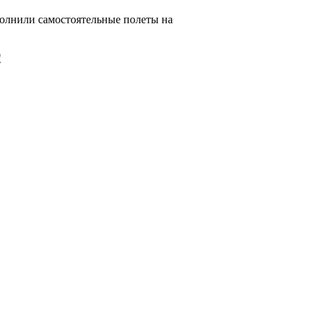
полнили самостоятельные полеты на
!