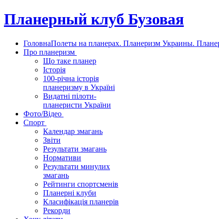
Планерный клуб Бузовая
Головна
Полеты на планерах. Планеризм Украины. Планер
Про планеризм
Що таке планер
Історія
100-річна історія
планеризму в Україні
Видатні пілоти-
планеристи України
Фото/Відео
Спорт
Календар змагань
Звіти
Результати змагань
Нормативи
Результати минулих
змагань
Рейтинги спортсменів
Планерні клуби
Класифікація планерів
Рекорди