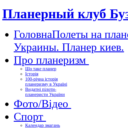
Планерный клуб Бу
Головна
Полеты на план
Украины. Планер киев.
Про планеризм
Що таке планер
Історія
100-річна історія
планеризму в Україні
Видатні пілоти-
планеристи України
Фото/Відео
Спорт
Календар змагань