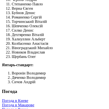
Степаненко Павло
Верна Євген
Бубнов Денис
Романенко Сергій
Торчинський Віталій
Шевченко Олексій
Силко Денис
Дехтяренко Віталій
Халиуллин Альберт
Колбасенко Анастасія
Віноградський Михайло
Новиков Владислав
Щербань Олег
Янтарь-стандарт:
Воронін Володимир
Дяченко Володимир
Сичов Андрій
Погода
Погода в Киеве
Погода в Макарове