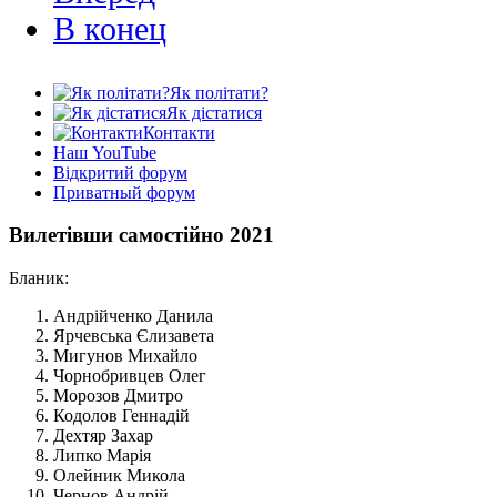
В конец
Як політати?
Як дістатися
Контакти
Наш YouTube
Відкритий форум
Приватный форум
Вилетівши самостійно 2021
Бланик:
Андрійченко Данила
Ярчевська Єлизавета
Мигунов Михайло
Чорнобривцев Олег
Морозов Дмитро
Кодолов Геннадій
Дехтяр Захар
Липко Марія
Олейник Микола
Чернов Андрій