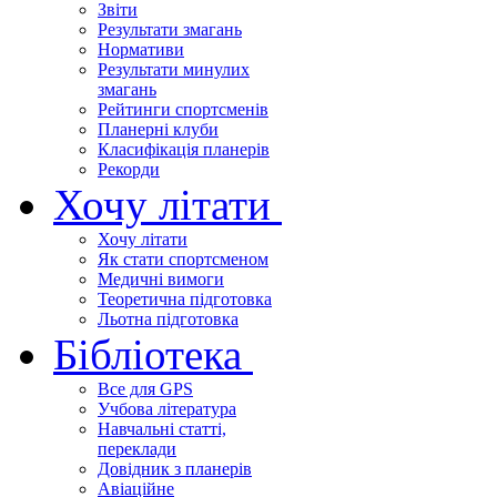
Звіти
Результати змагань
Нормативи
Результати минулих
змагань
Рейтинги спортсменів
Планерні клуби
Класифікація планерів
Рекорди
Хочу літати
Хочу літати
Як стати спортсменом
Медичні вимоги
Теоретична підготовка
Льотна підготовка
Бібліотека
Все для GPS
Учбова література
Навчальні статті,
переклади
Довідник з планерів
Авіаційне